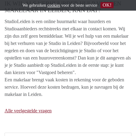
IK WIL ALS VERHUURDER HULP VAN EEN
OK!
We gebruiken
cookies
voor de beste service
MAKELAAR IN LEIDEN, KAN DAT?
StudioLeiden is een online huurmarkt waar huurders en
Studioaanbieders rechtstreeks met elkaar in contact komen. Wij
zijn dus zelf geen bemiddelaar. Wil je wel hulp van een makelaar
bij het verhuren van je Studio in Leiden? Bijvoorbeeld voor het
regelen en doen van de bezichtigingen je Studio of voor het
opstellen van een huurovereenkomst? Dan kun je dit aangeven als
je je Studio aanbiedt op StudioLeiden in de eerste stap: je kunt
dan kiezen voor "Vastgoed beheren".
Een makelaar brengt vaak kosten in rekening voor de geboden
service. Hoeveel deze kosten bedragen, kun je navragen bij de
makelaar in Leiden.
Alle veelgestelde vragen