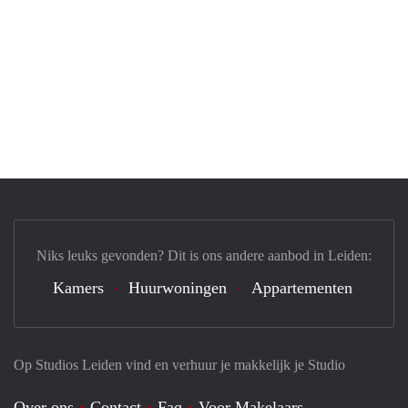
Niks leuks gevonden? Dit is ons andere aanbod in Leiden:
Kamers
Huurwoningen
Appartementen
Op Studios Leiden vind en verhuur je makkelijk je Studio
Over ons
Contact
Faq
Voor Makelaars