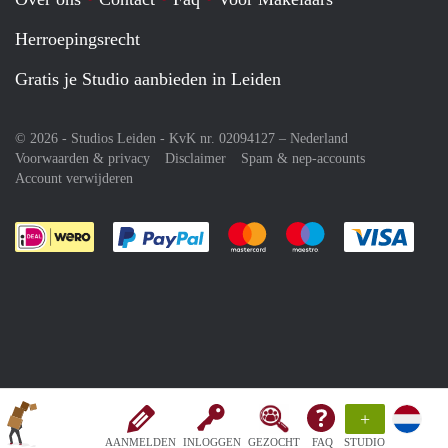
Herroepingsrecht
Gratis je Studio aanbieden in Leiden
© 2026 - Studios Leiden - KvK nr. 02094127 –
Nederland
Voorwaarden & privacy
Disclaimer
Spam & nep-accounts
Account verwijderen
Je rekent gemakkelijk af met Paypal
Je rekent gemakkelijk af met M
Je rekent gemakkelij
Je re
+
AANMELDEN
INLOGGEN
GEZOCHT
FAQ
STUDIO