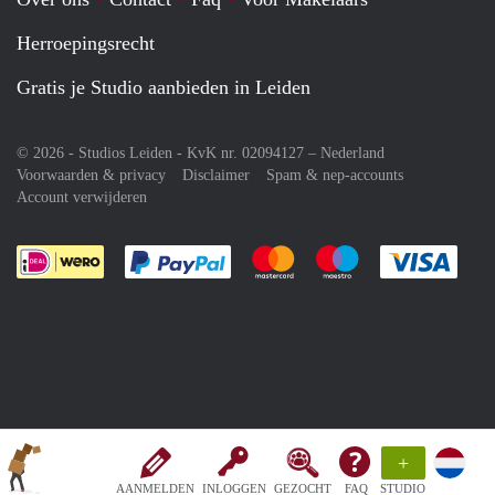
Herroepingsrecht
Gratis je Studio aanbieden in Leiden
© 2026 - Studios Leiden - KvK nr. 02094127 –
Nederland
Voorwaarden & privacy
Disclaimer
Spam & nep-accounts
Account verwijderen
Je rekent gemakkelijk af met Paypal
Je rekent gemakkelijk af met M
Je rekent gemakkelij
Je re
+
AANMELDEN
INLOGGEN
GEZOCHT
FAQ
STUDIO