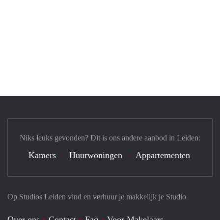
Niks leuks gevonden? Dit is ons andere aanbod in Leiden:
Kamers
Huurwoningen
Appartementen
Op Studios Leiden vind en verhuur je makkelijk je Studio
Over ons
Contact
Faq
Voor Makelaars