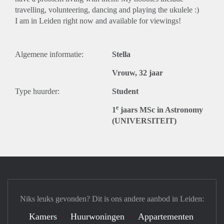
travelling, volunteering, dancing and playing the ukulele :)
I am in Leiden right now and available for viewings!
Algemene informatie:
Stella
Vrouw, 32 jaar
Type huurder:
Student
e
1
jaars MSc in Astronomy
(UNIVERSITEIT)
Niks leuks gevonden? Dit is ons andere aanbod in Leiden:
Kamers
Huurwoningen
Appartementen