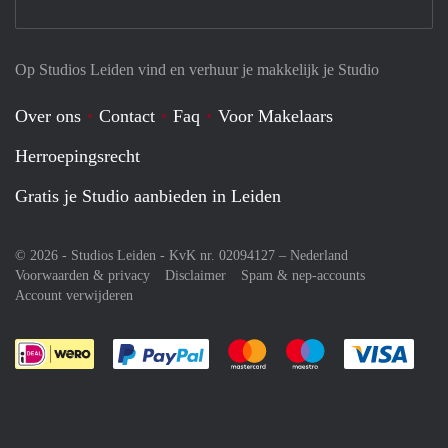
Op Studios Leiden vind en verhuur je makkelijk je Studio
Over ons
Contact
Faq
Voor Makelaars
Herroepingsrecht
Gratis je Studio aanbieden in Leiden
© 2026 - Studios Leiden - KvK nr. 02094127 –
Nederland
Voorwaarden & privacy
Disclaimer
Spam & nep-accounts
Account verwijderen
Je rekent gemakkelijk af met Paypal
Je rekent gemakkelijk af met M
Je rekent gemakkelij
Je re