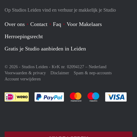
Op Studios Leiden vind en verhuur je makkelijk je Studio
Over ons
Contact
Faq
Voor Makelaars
Herroepingsrecht
Gratis je Studio aanbieden in Leiden
© 2026 - Studios Leiden - KvK nr. 02094127 –
Nederland
Voorwaarden & privacy
Disclaimer
Spam & nep-accounts
Account verwijderen
Je rekent gemakkelijk af met Paypal
Je rekent gemakkelijk af met M
Je rekent gemakkelij
Je re