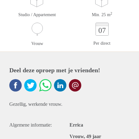
2
Studio / Appartement
Min. 25 m
07
Per direct
Vrouw
Deel deze oproep met je vrienden!
Gezellig, werkende vrouw.
Algemene informatie:
Errica
Vrouw, 49 jaar