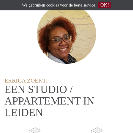
OK!
We gebruiken
cookies
voor de beste service
ERRICA ZOEKT:
EEN STUDIO /
APPARTEMENT IN
LEIDEN