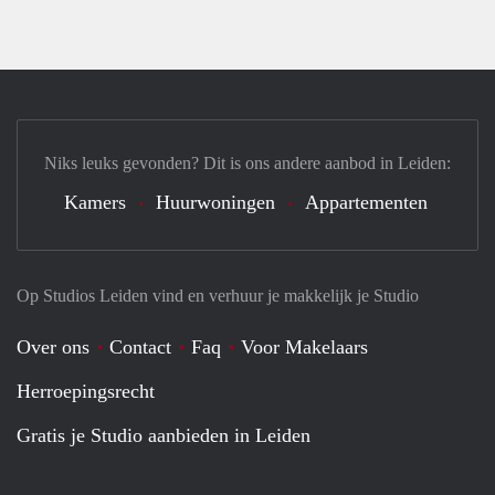
Niks leuks gevonden? Dit is ons andere aanbod in Leiden:
Kamers
Huurwoningen
Appartementen
Op Studios Leiden vind en verhuur je makkelijk je Studio
Over ons
Contact
Faq
Voor Makelaars
Herroepingsrecht
Gratis je Studio aanbieden in Leiden