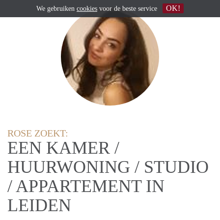
OK!
We gebruiken
cookies
voor de beste service
ROSE ZOEKT:
EEN KAMER /
HUURWONING / STUDIO
/ APPARTEMENT IN
LEIDEN