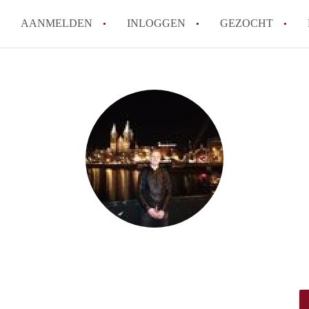
AANMELDEN
INLOGGEN
GEZOCHT
How to translate Studio'sLeide
Wat is StudiosLeiden?
Hoeveel kost het om te reagere
Wat is de privacyverklaring va
Berekent StudiosLeiden makela
Alle veelgestelde vragen