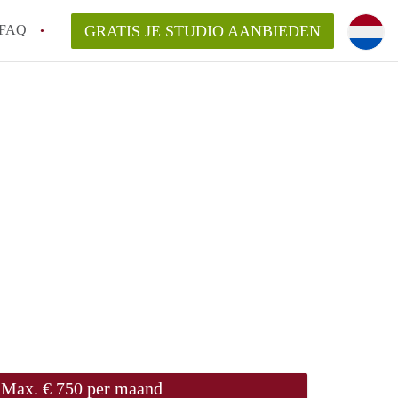
FAQ
GRATIS JE STUDIO AANBIEDEN
n!
n op een Studio in Leiden?
n StudiosLeiden?
arsvergoeding/bemiddelingsvergoeding?
Max. € 750 per maand