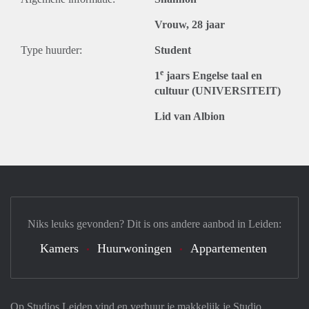
Vrouw, 28 jaar
Type huurder:
Student
e
1
jaars Engelse taal en
cultuur (UNIVERSITEIT)
Lid van Albion
Niks leuks gevonden? Dit is ons andere aanbod in Leiden:
Kamers
Huurwoningen
Appartementen
Op Studios Leiden vind en verhuur je makkelijk je Studio