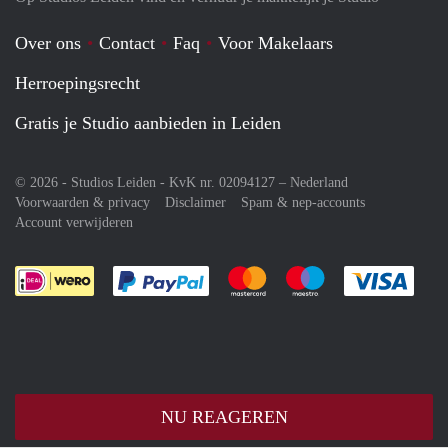
Over ons
Contact
Faq
Voor Makelaars
Herroepingsrecht
Gratis je Studio aanbieden in Leiden
© 2026 - Studios Leiden - KvK nr. 02094127 –
Nederland
Voorwaarden & privacy
Disclaimer
Spam & nep-accounts
Account verwijderen
Je rekent gemakkelijk af met Paypal
Je rekent gemakkelijk af met M
Je rekent gemakkelij
Je re
NU REAGEREN