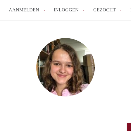
AANMELDEN
INLOGGEN
GEZOCHT
How to translate Studio'sLeide
Wat is StudiosLeiden?
Hoeveel kost het om te reagere
Wat is de privacyverklaring va
Berekent StudiosLeiden makela
Alle veelgestelde vragen