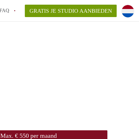
FAQ
GRATIS JE STUDIO AANBIEDEN
n!
n op een Studio in Leiden?
n StudiosLeiden?
arsvergoeding/bemiddelingsvergoeding?
Max. € 550 per maand