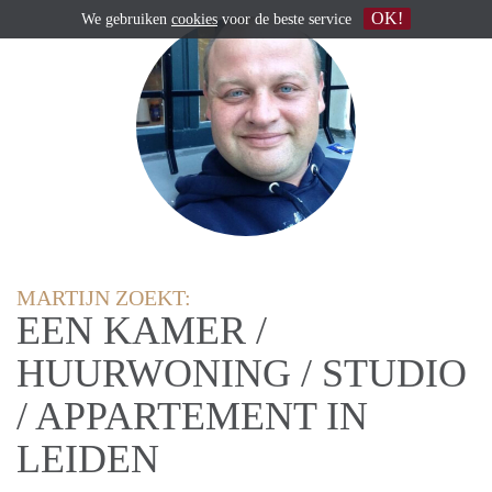
OK!
We gebruiken
cookies
voor de beste service
MARTIJN ZOEKT:
EEN KAMER /
HUURWONING / STUDIO
/ APPARTEMENT IN
LEIDEN