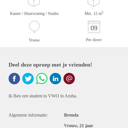
2
Kamer / Huurwoning / Studio
Min. 12 m
09
Per direct
Vrouw
Deel deze oproep met je vrienden!
Ik Ben een student in VWO in Aruba.
Algemene informatie:
Brenda
Vrouw, 21 jaar