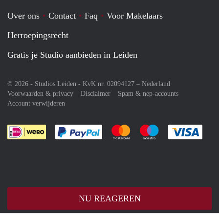
Over ons
Contact
Faq
Voor Makelaars
Herroepingsrecht
Gratis je Studio aanbieden in Leiden
© 2026 - Studios Leiden - KvK nr. 02094127 –
Nederland
Voorwaarden & privacy
Disclaimer
Spam & nep-accounts
Account verwijderen
Je rekent gemakkelijk af met Paypal
Je rekent gemakkelijk af met M
Je rekent gemakkelij
Je re
NU REAGEREN