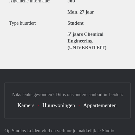
Algemene informatie:
Job
Man, 27 jaar
Type huurder:
Student
e
5
jaars Chemical
Engineering
(UNIVERSITEIT)
Niks leuks gevonden? Dit is ons andere aanbod in Leiden:
Kamers
Huurwoningen
Appartementen
Op Studios Leiden vind en verhuur je makkelijk je Studio