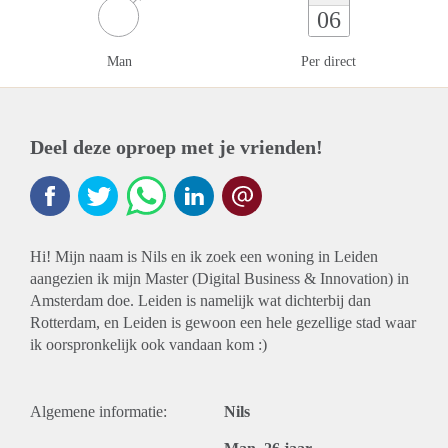
06
Man
Per direct
Deel deze oproep met je vrienden!
Hi! Mijn naam is Nils en ik zoek een woning in Leiden
aangezien ik mijn Master (Digital Business & Innovation) in
Amsterdam doe. Leiden is namelijk wat dichterbij dan
Rotterdam, en Leiden is gewoon een hele gezellige stad waar
ik oorspronkelijk ook vandaan kom :)
Algemene informatie:
Nils