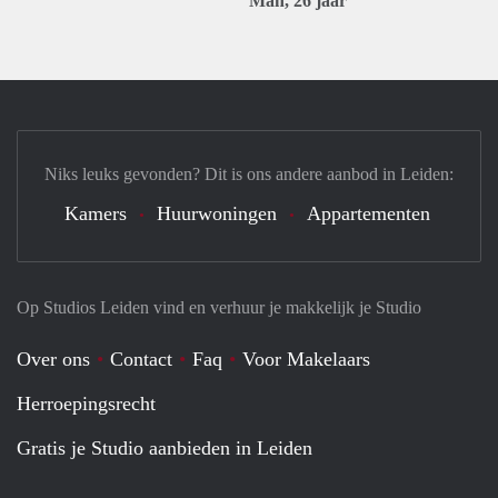
Man, 26 jaar
Niks leuks gevonden? Dit is ons andere aanbod in Leiden:
Kamers
Huurwoningen
Appartementen
Op Studios Leiden vind en verhuur je makkelijk je Studio
Over ons
Contact
Faq
Voor Makelaars
Herroepingsrecht
Gratis je Studio aanbieden in Leiden