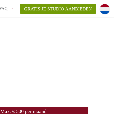
FAQ
GRATIS JE STUDIO AANBIEDEN
n!
n op een Studio in Leiden?
n StudiosLeiden?
arsvergoeding/bemiddelingsvergoeding?
Max. € 500 per maand