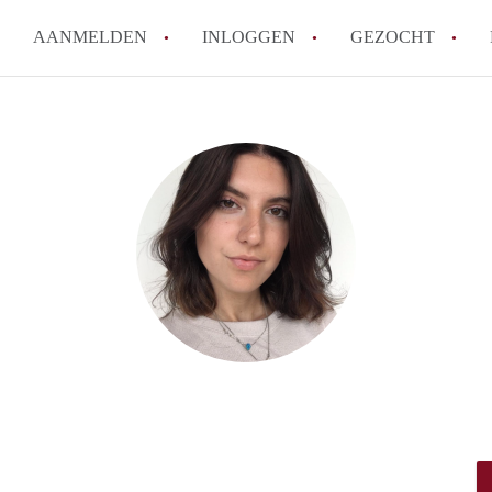
AANMELDEN
INLOGGEN
GEZOCHT
How to translate Studio'sLeide
Wat is StudiosLeiden?
Hoeveel kost het om te reagere
Wat is de privacyverklaring va
Berekent StudiosLeiden makela
Alle veelgestelde vragen