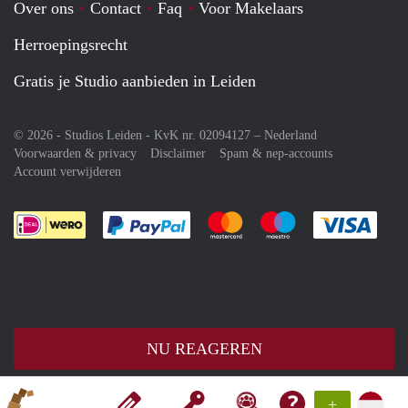
Over ons
Contact
Faq
Voor Makelaars
Herroepingsrecht
Gratis je Studio aanbieden in Leiden
© 2026 - Studios Leiden - KvK nr. 02094127 –
Nederland
Voorwaarden & privacy
Disclaimer
Spam & nep-accounts
Account verwijderen
Je rekent gemakkelijk af met Paypal
Je rekent gemakkelijk af met M
Je rekent gemakkelij
Je re
NU REAGEREN
+