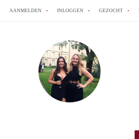
AANMELDEN
INLOGGEN
GEZOCHT
How to translate Studio'sLeide
Wat is StudiosLeiden?
Hoeveel kost het om te reagere
Wat is de privacyverklaring va
Berekent StudiosLeiden makela
Alle veelgestelde vragen