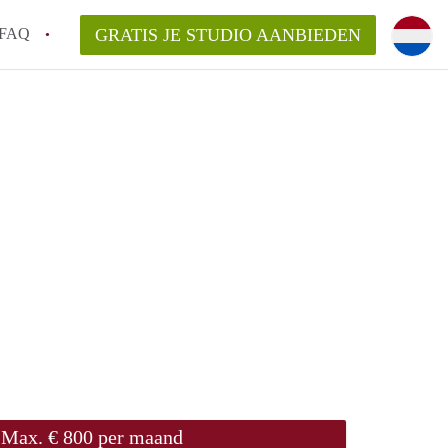
FAQ
GRATIS JE STUDIO AANBIEDEN
n!
n op een Studio in Leiden?
n StudiosLeiden?
arsvergoeding/bemiddelingsvergoeding?
Max. € 800 per maand