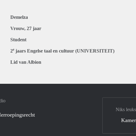
Demelza
Vrouw, 27 jaar
Student
e
2
jaars Engelse taal en cultuur (UNIVERSITEIT)
Lid van Albion
dio
Niks leuks
erroepingsrecht
Kamer