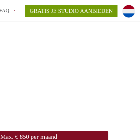
FAQ
GRATIS JE STUDIO AANBIEDEN
n!
n op een Studio in Leiden?
n StudiosLeiden?
arsvergoeding/bemiddelingsvergoeding?
Max. € 850 per maand