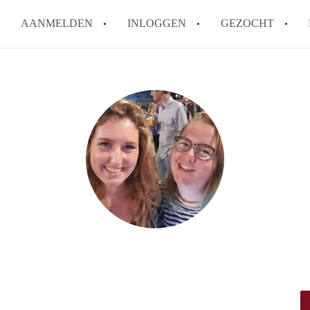
AANMELDEN
INLOGGEN
GEZOCHT
How to translate Studio'sLeide
Wat is StudiosLeiden?
Hoeveel kost het om te reagere
Wat is de privacyverklaring va
Berekent StudiosLeiden makela
Alle veelgestelde vragen