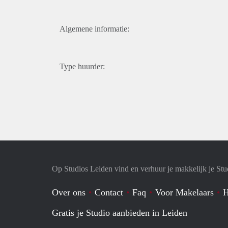
Algemene informatie:
Type huurder:
Op Studios Leiden vind en verhuur je makkelijk je Stu
Over ons
Contact
Faq
Voor Makelaars
H
Gratis je Studio aanbieden in Leiden