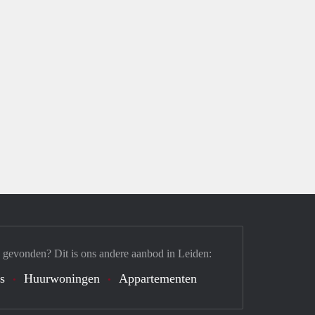
 gevonden? Dit is ons andere aanbod in Leiden:
s
Huurwoningen
Appartementen