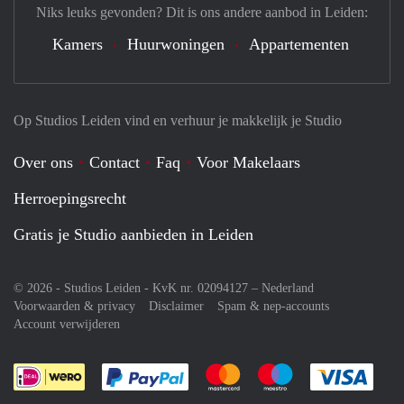
Niks leuks gevonden? Dit is ons andere aanbod in Leiden:
Kamers
Huurwoningen
Appartementen
Op Studios Leiden vind en verhuur je makkelijk je Studio
Over ons
Contact
Faq
Voor Makelaars
Herroepingsrecht
Gratis je Studio aanbieden in Leiden
© 2026 - Studios Leiden - KvK nr. 02094127 –
Nederland
Voorwaarden & privacy
Disclaimer
Spam & nep-accounts
Account verwijderen
Je rekent gemakkelijk af met Paypal
Je rekent gemakkelijk af met M
Je rekent gemakkelij
Je re