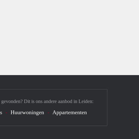
 gevonden? Dit is ons andere aanbod in Leiden:
s
Huurwoningen
Appartementen