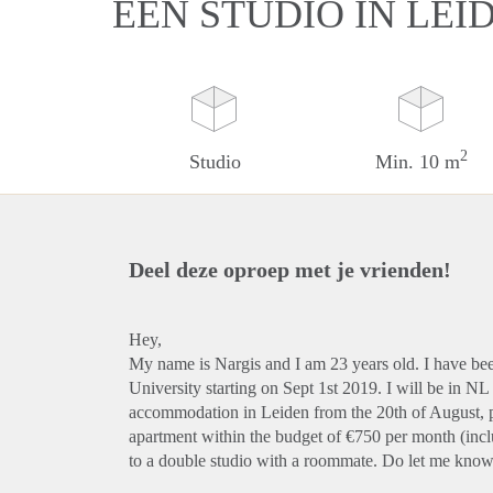
EEN STUDIO IN LEI
2
Studio
Min. 10 m
Deel deze oproep met je vrienden!
Hey,
My name is Nargis and I am 23 years old. I have be
University starting on Sept 1st 2019. I will be in NL
accommodation in Leiden from the 20th of August, pre
apartment within the budget of €750 per month (inclu
to a double studio with a roommate. Do let me know i