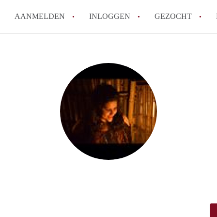
AANMELDEN
INLOGGEN
GEZOCHT
How to translate Studio'sLeide
Wat is StudiosLeiden?
Hoeveel kost het om te reagere
Wat is de privacyverklaring va
Berekent StudiosLeiden makela
Alle veelgestelde vragen