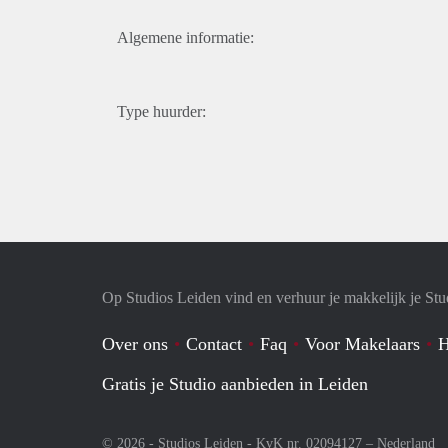
Algemene informatie:
Type huurder:
Op Studios Leiden vind en verhuur je makkelijk je Stu
Over ons
Contact
Faq
Voor Makelaars
H
Gratis je Studio aanbieden in Leiden
© 2026 - Studios Leiden - KvK nr. 02094127 –
Nederland