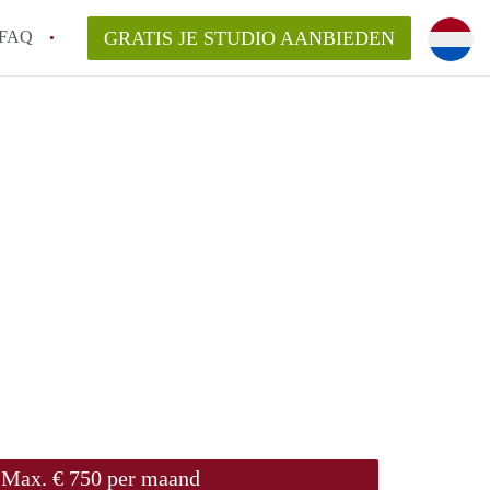
FAQ
GRATIS JE STUDIO AANBIEDEN
n!
n op een Studio in Leiden?
n StudiosLeiden?
arsvergoeding/bemiddelingsvergoeding?
Max. € 750 per maand