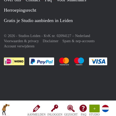
Herroepingsrecht
Gratis je Studio aanbieden in Leiden
© 2026 - Studios Leiden - KvK nr. 02094127 –
Nederland
Voorwaarden & privacy
Disclaimer
Spam & nep-accounts
Account verwijderen
Je rekent gemakkelijk af met Paypal
Je rekent gemakkelijk af met M
Je rekent gemakkelij
Je re
+
AANMELDEN
INLOGGEN
GEZOCHT
FAQ
STUDIO