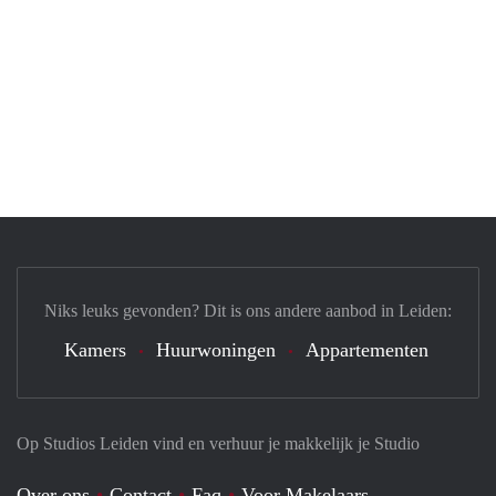
Niks leuks gevonden? Dit is ons andere aanbod in Leiden:
Kamers
Huurwoningen
Appartementen
Op Studios Leiden vind en verhuur je makkelijk je Studio
Over ons
Contact
Faq
Voor Makelaars